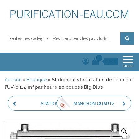
Purification de l'eau.
Purification de l'eau. Filtration et Désinfection Uv
Filtration et
Désinfection Uv
0
0,00€
Menu
Accueil
»
Boutique
»
Station de stérilisation de l’eau par
l’UV-c 1,4 m³ par heure 20 pouces Big Blue
STATION DE
MANCHON QUARTZ
STÉRILISATION DE L'EAU
500 MM POUR LAMPE
PAR L’UV-C 3,3 M³ PAR
UV 24W