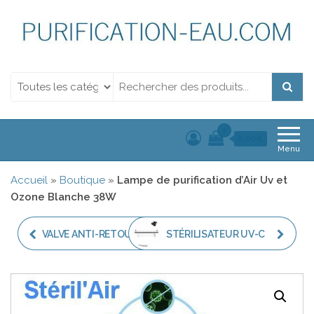
Purification de l'eau.
Purification de l'eau. Filtration et Désinfection Uv
Filtration et
Désinfection Uv
0
0,00€
Menu
Accueil
»
Boutique
»
Lampe de purification d’Air Uv et
Ozone Blanche 38W
VALVE ANTI-RETOUR 1"
STÉRILISATEUR UV-C
FF
4,8 M³ PAR HEURE