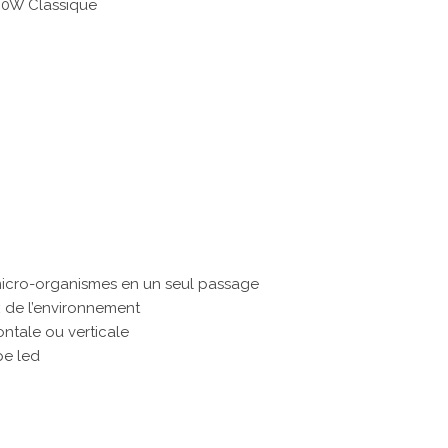
00W Classique
t micro-organismes en un seul passage
 de l’environnement
ontale ou verticale
pe led