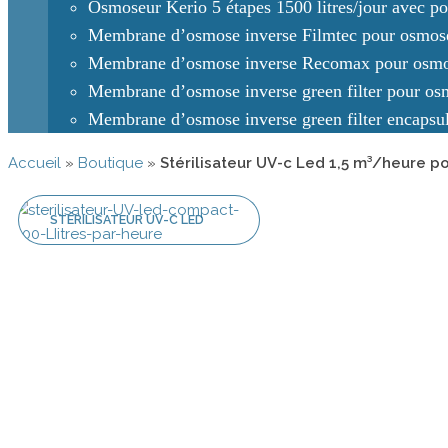
Osmoseur Kerio 5 étapes 1500 litres/jour avec 
Membrane d’osmose inverse Filmtec pour osmos
Membrane d’osmose inverse Recomax pour osm
Membrane d’osmose inverse green filter pour os
Membrane d’osmose inverse green filter encapsu
Accueil
»
Boutique
»
Stérilisateur UV-c Led 1,5 m³/heure 
STÉRILISATEUR UV-C LED
0,9 M³/HEURE POUR VAN,
CAMION AMÉNAGÉ,
CAMPING-CAR...