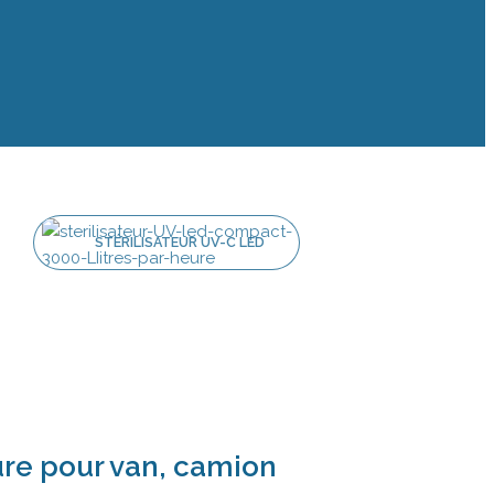
STÉRILISATEUR UV-C LED
3 M³/HEURE POUR VAN,
CAMION AMÉNAGÉ,
CAMPING-CAR...
ure pour van, camion