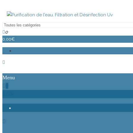
Purification de l'eau. Filtration et Désinfection Uv
Purification de l'eau. Filtration et Désinfectio
0
0,00€
Menu
0
0,00€