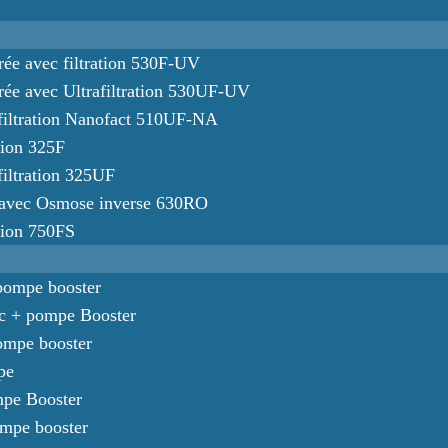
rée avec filtration 530F-UV
érée avec Ultrafiltration 530UF-UV
rafiltration Nanofact 510UF-NA
ation 325F
filtration 325UF
ée avec Osmose inverse 630RO
ation 750FS
 pompe booster
-c + pompe Booster
pompe booster
pe
mpe Booster
ompe booster