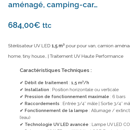
aménagé, camping-car…
684,00
€
ttc
Stérilisateur UV LED
1,5 m³
pour pour van, camion aménag
home, tiny house… | Traitement UV Haute Performance
Caractéristiques Techniques :
✔
Débit de traitement
:
1,5 m³/h
✔
Installation
: Position horizontale ou verticale
✔
Pression de fonctionnement maximale
: 6 bars
✔
Raccordements
: Entrée 3/4″ mâle | Sortie 3/4″ mâ
✔
Fonctionnement de la lampe
: Allumage / extinct
l’eau)
✔
Technologie UV LED avancée
: Lampe UV LED C