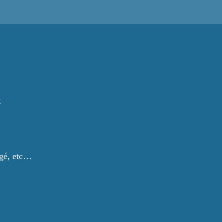
x
agé, etc…