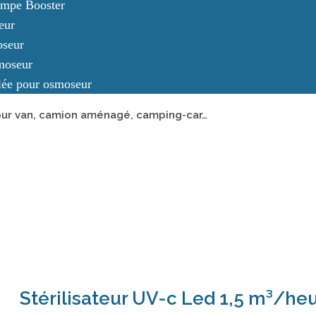
pompe Booster
eur
oseur
moseur
lée pour osmoseur
pour van, camion aménagé, camping-car…
Stérilisateur UV-c Led 1,5 m³/he