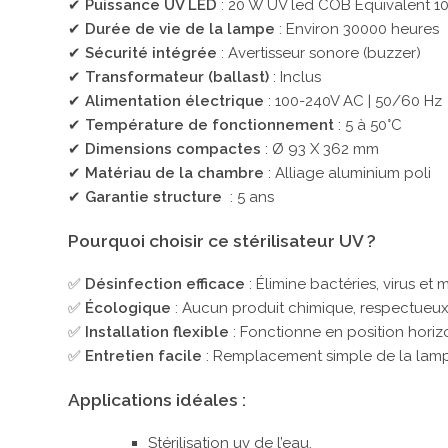
✔
Puissance UV LED
: 20 W UV led COB Equivalent 1
✔
Durée de vie de la lampe
: Environ 30000 heures
✔
Sécurité intégrée
: Avertisseur sonore (buzzer)
✔
Transformateur (ballast)
: Inclus
✔
Alimentation électrique
: 100-240V AC | 50/60 Hz
✔
Température de fonctionnement
: 5 à 50°C
✔
Dimensions compactes
: Ø 93 X 362 mm
✔
Matériau de la chambre
: Alliage aluminium poli
✔
Garantie structure
: 5 ans
Pourquoi choisir ce stérilisateur UV ?
✅
Désinfection efficace
: Élimine bactéries, virus e
✅
Écologique
: Aucun produit chimique, respectueux
✅
Installation flexible
: Fonctionne en position horiz
✅
Entretien facile
: Remplacement simple de la lam
Applications idéales :
Stérilisation uv de l’eau.