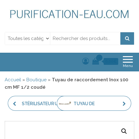
Purification de l'eau.
Purification de l'eau. Filtration et Désinfection Uv
Filtration et
Désinfection Uv
0
0,00€
Menu
Accueil
»
Boutique
»
Tuyau de raccordement Inox 100
cm MF 1/2 coudé
STÉRILISATEUR UV-C
TUYAU DE
2,8 M³ PAR HEURE
RACCORDEMENT INOX
50 CM FF 1/2 COUDÉ