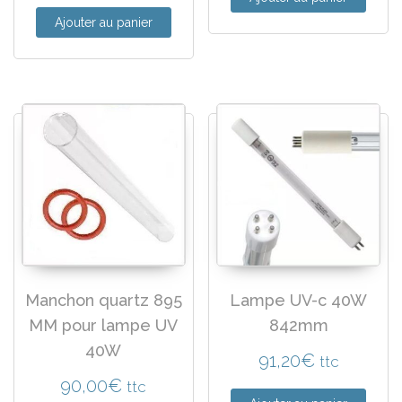
Ajouter au panier
Manchon quartz 895
Lampe UV-c 40W
MM pour lampe UV
842mm
40W
91,20
€
ttc
90,00
€
ttc