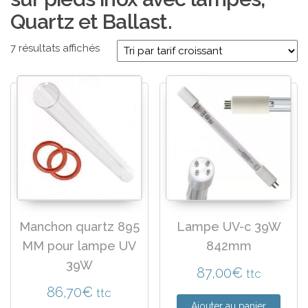
Quartz et Ballast.
Trié par prix croissant
7 résultats affichés
Manchon quartz 895
Lampe UV-c 39W
MM pour lampe UV
842mm
39W
87,00
€
ttc
86,70
€
ttc
Ajouter au panier