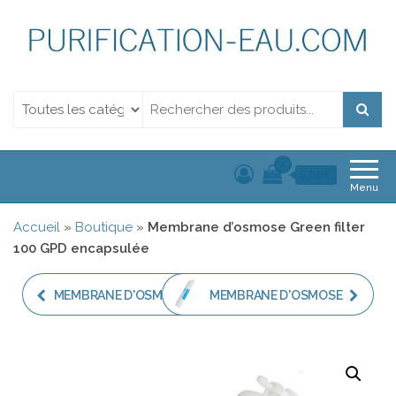
Purification de l'eau.
Purification de l'eau. Filtration et Désinfection Uv
Filtration et
Désinfection Uv
0
0,00€
Menu
Accueil
»
Boutique
»
Membrane d’osmose Green filter
100 GPD encapsulée
MEMBRANE D'OSMOSE
MEMBRANE D'OSMOSE
GREEN FILTER 400 GPD
GREEN FILTER 150 GPD
POUR OSMOSEUR
ENCAPSULÉE