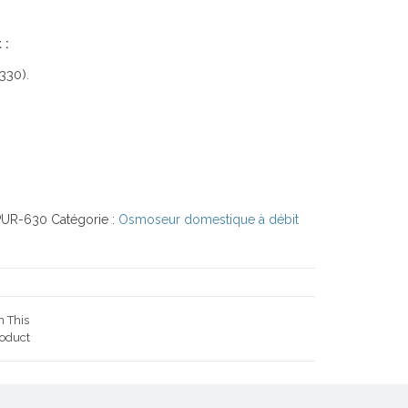
 :
330).
PUR-630
Catégorie :
Osmoseur domestique à débit
n This
oduct