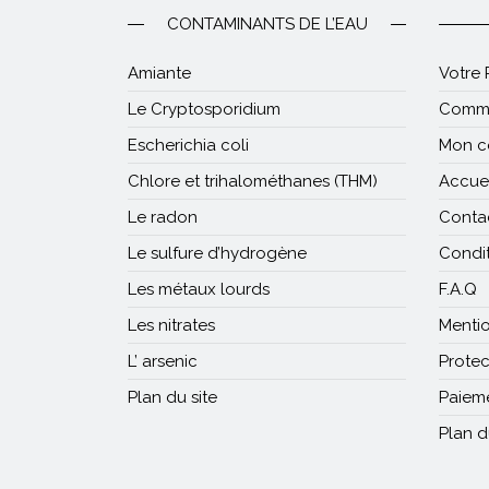
CONTAMINANTS DE L’EAU
Amiante
Votre 
Le Cryptosporidium
Comm
Escherichia coli
Mon c
Chlore et trihalométhanes (THM)
Accuei
Le radon
Conta
Le sulfure d’hydrogène
Condit
Les métaux lourds
F.A.Q
Les nitrates
Mentio
L’ arsenic
Prote
Plan du site
Paieme
Plan d