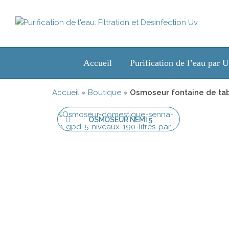
Purification
Purification
de l'eau.
de l'eau.
Filtration et
Accueil
Purification de l’eau par 
Désinfection
Filtration et
Uv
Désinfection
Accueil
»
Boutique
»
Osmoseur fontaine de table
Uv
OSMOSEUR NEMI 5
ÉTAPES 190
LITRES/JOUR AVEC
POMPE BOOSTER