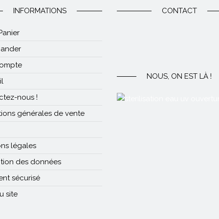
INFORMATIONS
CONTACT
Panier
ander
ompte
NOUS, ON EST LÀ !
l
ctez-nous !
ions générales de vente
ns légales
ction des données
nt sécurisé
u site