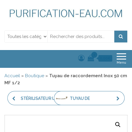
Purification de l'eau.
Purification de l'eau. Filtration et Désinfection Uv
Filtration et
Désinfection Uv
0
0,00€
Menu
Accueil
»
Boutique
»
Tuyau de raccordement Inox 50 cm
MF 1/2
STÉRILISATEUR UV-C
TUYAU DE
2,8 M³ PAR HEURE
RACCORDEMENT INOX
50 CM FF 1/2 COUDÉ