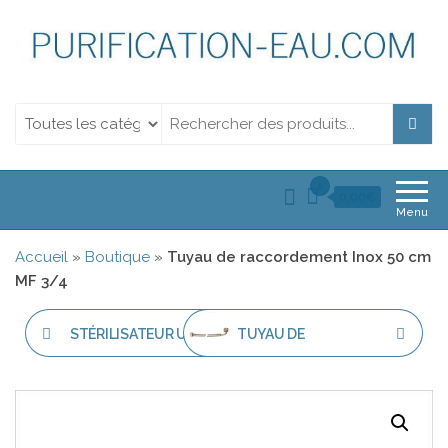
Purification de l'eau.
Purification de l'eau. Filtration et Désinfection Uv
Filtration et
Désinfection Uv
0
0,00€
Menu
Accueil
»
Boutique
»
Tuyau de raccordement Inox 50 cm
MF 3/4
STÉRILISATEUR UV-C
TUYAU DE
2,8 M³ PAR HEURE
RACCORDEMENT INOX
50 CM FF 1/2 COUDÉ